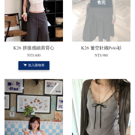
售完
K26 拼接感細肩背心
K26 簍空針織Polo衫
NT$ 600
NT$ 980
加入購物車