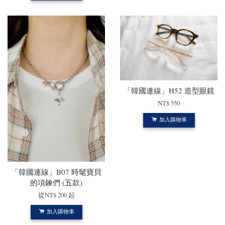
「韓國連線」H52 造型眼鏡
NT$ 550
加入購物車
「韓國連線」B07 時髦寶貝
的項鍊們 (五款)
從
NT$ 200
起
加入購物車