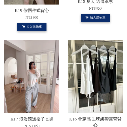
K18 夏天 透薄罩衫
NT$ 950
K19 假兩件式背心
NT$ 950
加入購物車
加入購物車
K17 浪漫滾邊格子長褲
K16 疊穿感 垂墜綁帶露背背
心
NT$ 1,050