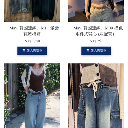
「May. 韓國連線」M11 暈染
「May. 韓國連線」M09 撞色
寬鬆棉褲
兩件式背心 (灰配黃）
NT$ 1,650
NT$ 750
加入購物車
加入購物車